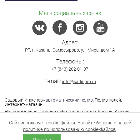
Мы в социальных сетях
Адрес:
РТ,
г. Казань
,
Самосырово
,
ул. Мира, дом 1А
Телефоны:
+7 (843) 202-01-07
E-mail:
info@sadinpro.ru
Садовый Инженер
»
автоматический полив
, Полив полей,
Интернет-магазин
Наша компания успешно работает в городах России: Казань,
Москва, Санкт-Петербург, Нижний Новгород,
Владимир,Ярославль, Самара, Саратов, Уфа, Чебоксары,
Сайт использует cookie-файлы. Узнайте больше о нашей
Йошкар-Ола, Екатеринбург, Оренбург, Пермь,Саратов,
политике по использованию cookie-файлов
.
Тольятти, Тюмень и другие города.
Понятно