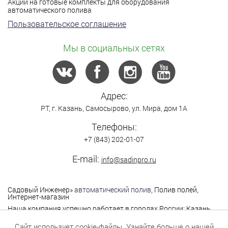
Акции на готовые комплекты для оборудования
автоматического полива
Пользовательское соглашение
Мы в социальных сетях
Адрес:
РТ,
г. Казань
,
Самосырово
,
ул. Мира, дом 1А
Телефоны:
+7 (843) 202-01-07
E-mail:
info@sadinpro.ru
Садовый Инженер
»
автоматический полив
, Полив полей,
Интернет-магазин
Наша компания успешно работает в городах России: Казань,
Москва, Санкт-Петербург, Нижний Новгород,
Владимир,Ярославль, Самара, Саратов, Уфа, Чебоксары,
Сайт использует cookie-файлы. Узнайте больше о нашей