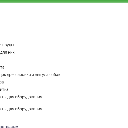
и пруды
для них
ута
ок дрессировки и выгула собак
ра
литка
кты для оборудования
кты для оборудования
глашение