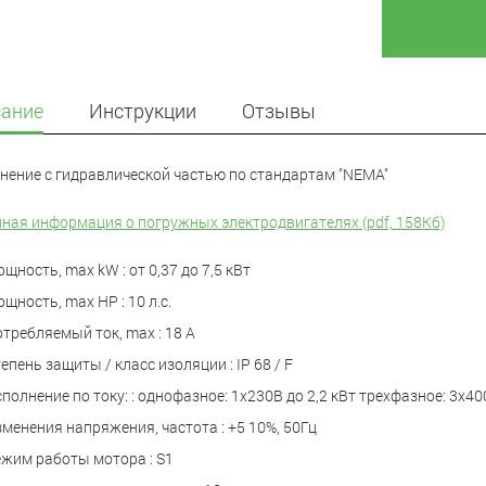
ание
Инструкции
Отзывы
нение с гидравлической частью по стандартам "NEMA"
ная информация о погружных электродвигателях (pdf, 158Кб)
щность, max kW : от 0,37 до 7,5 кВт
щность, max HP : 10 л.с.
требляемый ток, max : 18 A
епень защиты / класс изоляции : IP 68 / F
полнение по току: : однофазное: 1х230В до 2,2 кВт трехфазное: 3х40
менения напряжения, частота : +5 10%, 50Гц
жим работы мотора : S1