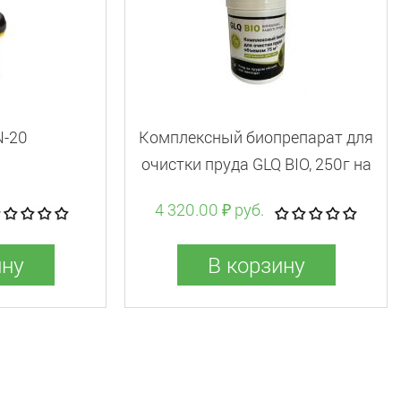
N-20
Комплексный биопрепарат для
очистки пруда GLQ BIO, 250г на
75м3 (Индия) препятствует
4 320.00 ₽ руб.
росту водорослей, уменьшает
донные отложения, осветляет
ину
В корзину
воду.