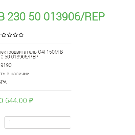
B 230 50 013906/REP
лектродвигатель O4I 150M B
30 50 013906/REP
89190
сть в наличии
SPA
0 644.00 ₽