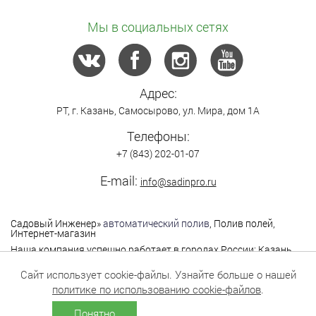
Мы в социальных сетях
Адрес:
РТ,
г. Казань
,
Самосырово
,
ул. Мира, дом 1А
Телефоны:
+7 (843) 202-01-07
E-mail:
info@sadinpro.ru
Садовый Инженер
»
автоматический полив
, Полив полей,
Интернет-магазин
Наша компания успешно работает в городах России: Казань,
Москва, Санкт-Петербург, Нижний Новгород,
Владимир,Ярославль, Самара, Саратов, Уфа, Чебоксары,
Сайт использует cookie-файлы. Узнайте больше о нашей
Йошкар-Ола, Екатеринбург, Оренбург, Пермь,Саратов,
политике по использованию cookie-файлов
.
Тольятти, Тюмень и другие города.
Понятно