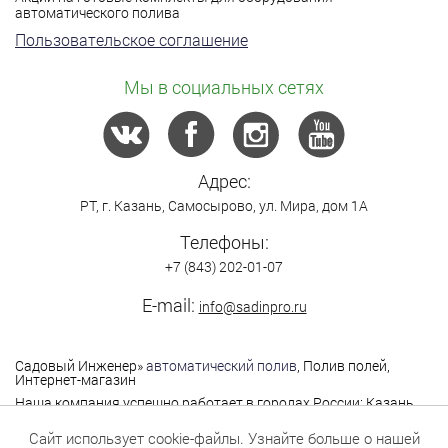
автоматического полива
Пользовательское соглашение
Мы в социальных сетях
Адрес:
РТ,
г. Казань
,
Самосырово
,
ул. Мира, дом 1А
Телефоны:
+7 (843) 202-01-07
E-mail:
info@sadinpro.ru
Садовый Инженер
»
автоматический полив
, Полив полей,
Интернет-магазин
Наша компания успешно работает в городах России: Казань,
Москва, Санкт-Петербург, Нижний Новгород,
Владимир,Ярославль, Самара, Саратов, Уфа, Чебоксары,
Сайт использует cookie-файлы. Узнайте больше о нашей