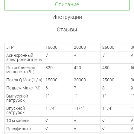
Описание
Инструкции
Отзывы
JFP
15000
20000
25000
3
Асинхронный
√
√
√
√
электродвигатель
Потребляемая
320
420
480
6
мощность (Вт)
Поток Q Max (1 / ч)
15000
20000
25000
3
Подьем Макс. (М)
6
7
8
9
Выпускной
1"
1"
1"
1
патрубок
Впускной
11/4"
11/4"
11/4"
1
патрубок
10 м кабель
√
√
√
√
Предфильтр
√
√
√
√