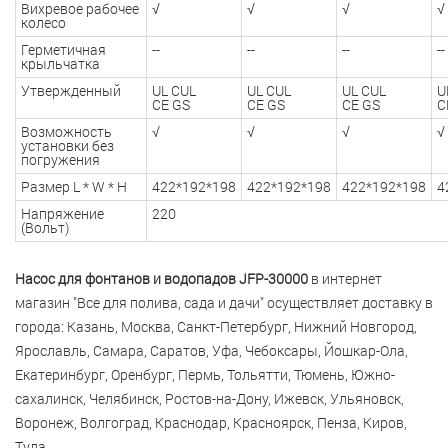
Вихревое рабочее
√
√
√
√
колесо
Герметичная
--
--
--
--
крыльчатка
Утвержденный
UL CUL
UL CUL
UL CUL
U
CE GS
CE GS
CE GS
C
Возможность
√
√
√
√
установки без
погружения
Размер L * W * H
422*192*198
422*192*198
422*192*198
4
Напряжение
220
(Вольт)
Насос для фонтанов и водопадов JFP-30000
в интернет
магазин "Все для полива, сада и дачи" осуществляет доставку в
города: Казань, Москва, Санкт-Петербург, Нижний Новгород,
Ярославль, Самара, Саратов, Уфа, Чебоксары, Йошкар-Ола,
Екатеринбург, Оренбург, Пермь, Тольятти, Тюмень, Южно-
сахалинск, Челябинск, Ростов-на-Дону, Ижевск, Ульяновск,
Воронеж, Волгоград, Краснодар, Красноярск, Пенза, Киров,
Тула.