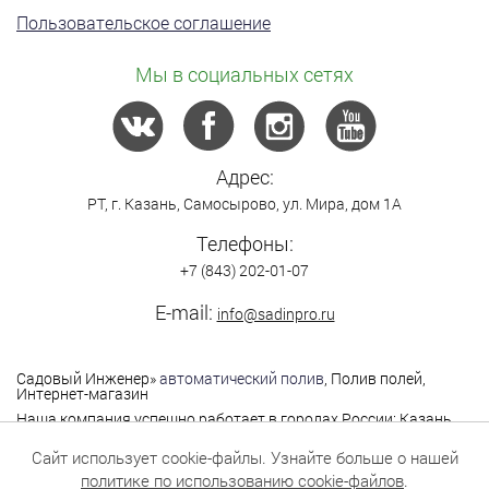
Пользовательское соглашение
Мы в социальных сетях
Адрес:
РТ,
г. Казань
,
Самосырово
,
ул. Мира, дом 1А
Телефоны:
+7 (843) 202-01-07
E-mail:
info@sadinpro.ru
Садовый Инженер
»
автоматический полив
, Полив полей,
Интернет-магазин
Наша компания успешно работает в городах России: Казань,
Москва, Санкт-Петербург, Нижний Новгород,
Владимир,Ярославль, Самара, Саратов, Уфа, Чебоксары,
Сайт использует cookie-файлы. Узнайте больше о нашей
Йошкар-Ола, Екатеринбург, Оренбург, Пермь,Саратов,
политике по использованию cookie-файлов
.
Тольятти, Тюмень и другие города.