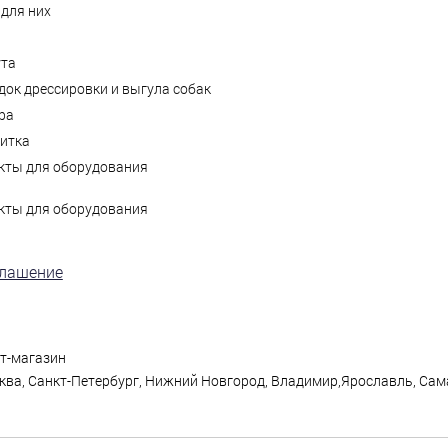
для них
ута
ок дрессировки и выгула собак
ра
литка
кты для оборудования
кты для оборудования
глашение
ет-магазин
ква, Санкт-Петербург, Нижний Новгород, Владимир,Ярославль, Сама