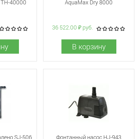
а TH-40000
AquaMax Dry 8000
36 522.00 ₽ руб.
ину
В корзину
олено SJ-506
Фонтанный насос HJ-943