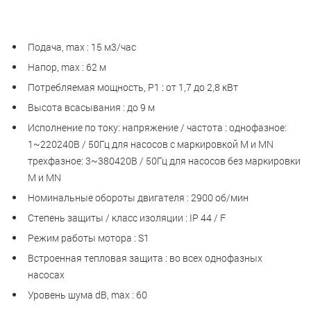
Подача, max : 15 м3/час
Напор, max : 62 м
Потребляемая мощность, Р1 : от 1,7 до 2,8 кВт
Высота всасывания : до 9 м
Исполнение по току: напряжение / частота : однофазное:
1~220240В / 50Гц для насосов с маркировкой М и MN
трехфазное: 3~380420В / 50Гц для насосов без маркировки
М и MN
Номинальные обороты двигателя : 2900 об/мин
Степень защиты / класс изоляции : IP 44 / F
Режим работы мотора : S1
Встроенная тепловая защита : во всех однофазных
насосах
Уровень шума dB, max : 60