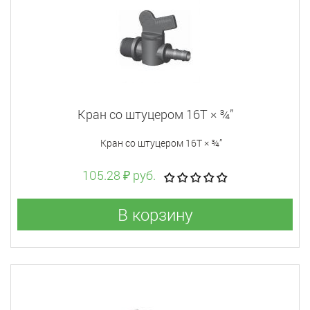
Кран со штуцером 16T × ¾”
Кран со штуцером 16T × ¾”
105.28 ₽ руб.
В корзину