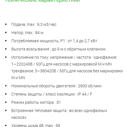
Подача, max : 9,3 м3/час
Напор, max : 84 м
Потребляемая мощность, Р1 : от 1,4 до 2,7 кВт
Высота всасывания : до 9 м с обратным клапаном
Исполнение по току: напряжение / частота : однофазное:
1~220240В / 50Гц для насосов с маркировкой М и MN
трехфазное: 3~380420В / 50Гц для насосов без маркировки
М и MN
Номинальные обороты двигателя : 2900 об/мин
Степень защиты / класс изоляции : IP 44 / F
Режим работы мотора : S1
Встроенная тепловая защита : во всех однофазных
насосах
Уровень шума dB, max : 59