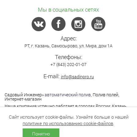
Мы в социальных сетях
Адрес:
РТ,
г. Казань
,
Самосырово
,
ул. Мира, дом 1А
Телефоны:
+7 (843) 202-01-07
E-mail:
info@sadinpro.ru
Садовый Инженер
»
автоматический полив
, Полив полей,
Интернет-магазин
Наша компания успешно работает в городах России: Казань,
Москва, Санкт-Петербург, Нижний Новгород,
Владимир,Ярославль, Самара, Саратов, Уфа, Чебоксары,
Сайт использует cookie-файлы. Узнайте больше о нашей
Йошкар-Ола, Екатеринбург, Оренбург, Пермь,Саратов,
политике по использованию cookie-файлов
.
Тольятти, Тюмень и другие города.
Понятно