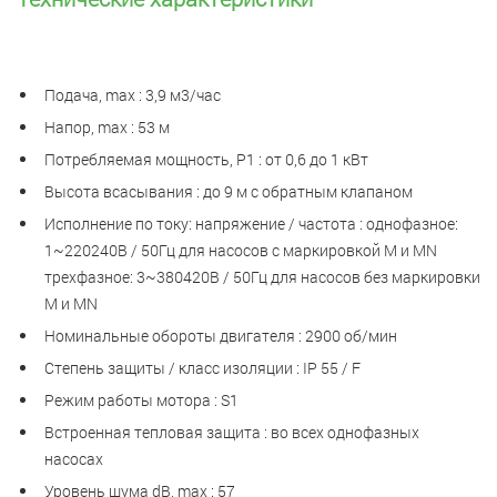
Подача, max : 3,9 м3/час
Напор, max : 53 м
Потребляемая мощность, Р1 : от 0,6 до 1 кВт
Высота всасывания : до 9 м с обратным клапаном
Исполнение по току: напряжение / частота : однофазное:
1~220240В / 50Гц для насосов с маркировкой М и MN
трехфазное: 3~380420В / 50Гц для насосов без маркировки
М и MN
Номинальные обороты двигателя : 2900 об/мин
Степень защиты / класс изоляции : IP 55 / F
Режим работы мотора : S1
Встроенная тепловая защита : во всех однофазных
насосах
Уровень шума dB, max : 57