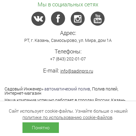
Мы в социальных сетях
Адрес:
РТ,
г. Казань
,
Самосырово
,
ул. Мира, дом 1А
Телефоны:
+7 (843) 202-01-07
E-mail:
info@sadinpro.ru
Садовый Инженер
»
автоматический полив
, Полив полей,
Интернет-магазин
Наша компания успешно работает в городах России: Казань,
Москва, Санкт-Петербург, Нижний Новгород,
Владимир,Ярославль, Самара, Саратов, Уфа, Чебоксары,
Сайт использует cookie-файлы. Узнайте больше о нашей
Йошкар-Ола, Екатеринбург, Оренбург, Пермь,Саратов,
политике по использованию cookie-файлов
.
Тольятти, Тюмень и другие города.
Понятно