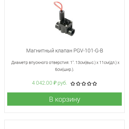
Магнитный клапан PGV-101-G-B
Диаметр впускного отверстия: 1". 13см(выс.) х 11см(дл.) х
6см(шир.).
4 042.00 ₽ руб.
В корзину