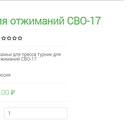
ля отжиманий СВО-17
камьи для пресса турник для
тжиманий СВО-17
оссия
.00 ₽