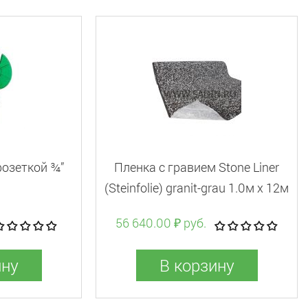
розеткой ¾”
Пленка с гравием Stone Liner
(Steinfolie) granit-grau 1.0м x 12м
(рулон)
56 640.00 ₽ руб.
ину
В корзину