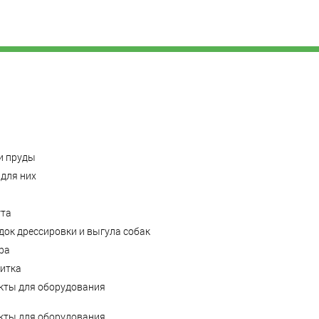
и пруды
для них
ута
ок дрессировки и выгула собак
ра
литка
кты для оборудования
кты для оборудования