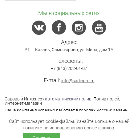
Мы в социальных сетях
Адрес:
РТ,
г. Казань
,
Самосырово
,
ул. Мира, дом 1А
Телефоны:
+7 (843) 202-01-07
E-mail:
info@sadinpro.ru
Садовый Инженер
»
автоматический полив
, Полив полей,
Интернет-магазин
Наша компания успешно работает в городах России: Казань,
Москва, Санкт-Петербург, Нижний Новгород,
Владимир,Ярославль, Самара, Саратов, Уфа, Чебоксары,
Сайт использует cookie-файлы. Узнайте больше о нашей
Йошкар-Ола, Екатеринбург, Оренбург, Пермь,Саратов,
политике по использованию cookie-файлов
.
Тольятти, Тюмень и другие города.