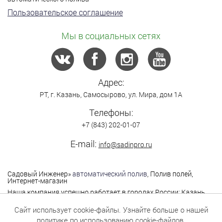
Пользовательское соглашение
Мы в социальных сетях
Адрес:
РТ,
г. Казань
,
Самосырово
,
ул. Мира, дом 1А
Телефоны:
+7 (843) 202-01-07
E-mail:
info@sadinpro.ru
Садовый Инженер
»
автоматический полив
, Полив полей,
Интернет-магазин
Наша компания успешно работает в городах России: Казань,
Москва, Санкт-Петербург, Нижний Новгород,
Владимир,Ярославль, Самара, Саратов, Уфа, Чебоксары,
Сайт использует cookie-файлы. Узнайте больше о нашей
Йошкар-Ола, Екатеринбург, Оренбург, Пермь,Саратов,
политике по использованию cookie-файлов
.