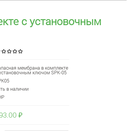
екте с установочным
апасная мембрана в комплекте
 установочным ключом SPK-05
PK05
сть в наличии
НР
93.00 ₽