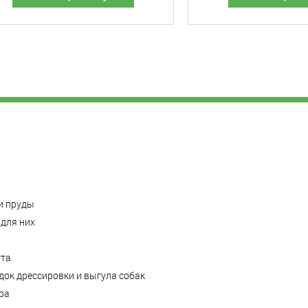
и пруды
для них
ута
ок дрессировки и выгула собак
ра