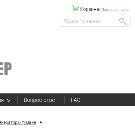
Корзина:
Пока еще пуста
ия
Вопрос-ответ
FAQ
енераторы тумана