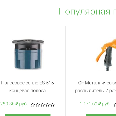
Популярная 
Полосовое сопло ЕS-515
GF Металлически
концевая полоса
распылитель, 7 ре
л/мин
280.36 ₽ руб.
1 171.69 ₽ руб.