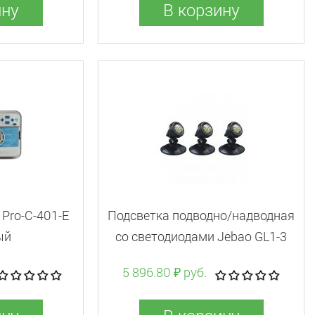
ину
В корзину
Pro-C-401-E
Подсветка подводно/надводная
ый
со светодиодами Jebao GL1-3
LED
5 896.80 ₽ руб.