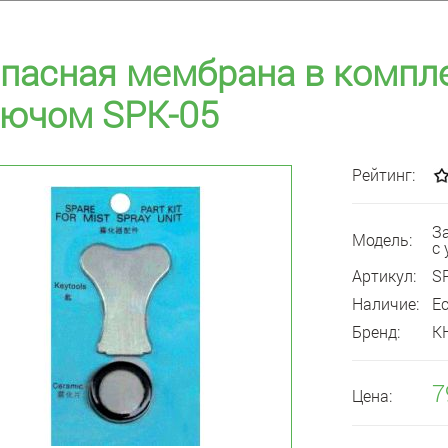
пасная мембрана в компл
ючом SPK-05
Рейтинг:
З
Модель:
с
Артикул:
S
Наличие:
Е
Бренд:
К
7
Цена: