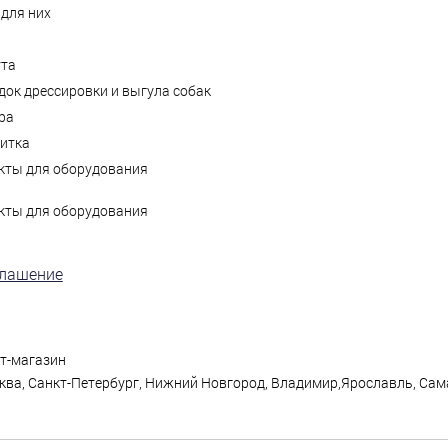
для них
ута
ок дрессировки и выгула собак
ра
литка
кты для оборудования
кты для оборудования
глашение
ет-магазин
ква, Санкт-Петербург, Нижний Новгород, Владимир,Ярославль, Сама