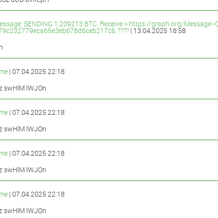
essage; SENDING 1.209213 BTC. Receive > https://graph.org/Message--
79c232779eca65e3eb678d6ceb217c& ????
| 13.04.2025 16:58
n
me
| 07.04.2025 22:18
z swHlM lWJOn
me
| 07.04.2025 22:18
z swHlM lWJOn
me
| 07.04.2025 22:18
z swHlM lWJOn
me
| 07.04.2025 22:18
z swHlM lWJOn