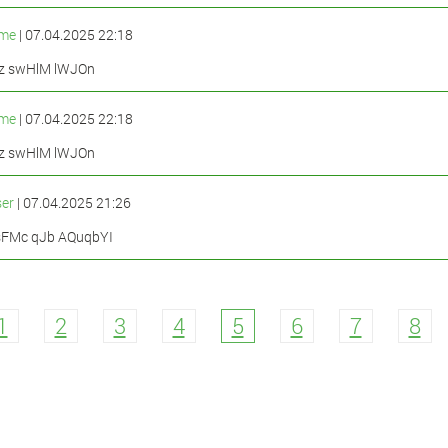
me
| 07.04.2025 22:18
z swHlM lWJOn
me
| 07.04.2025 22:18
z swHlM lWJOn
er
| 07.04.2025 21:26
lsFMc qJb AQuqbYI
1
2
3
4
5
6
7
8