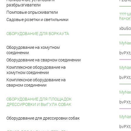
разбрызгиватели
Помповые опрыскиватели
???? M
hs=ce
Садовые розетки и светильники
xbu5c
ОБОРУДОВАНИЕ ДЛЯ ВОРКАУТА
MyNa
Оборудование на хомутном
соединении
bvPXt
Оборудование на сварном соединении
Комплексное оборудование на
MyNa
хомутном соединении
bvPXt
Комплексное оборудование на
сварном соединении
MyNa
ОБОРУДОВАНИЕ ДЛЯ ПЛОЩАДОК
bvPXt
ДРЕССИРОВКИ И ВЫГУЛА СОБАК
MyNa
Оборудование для дрессировки собак
bvPXt