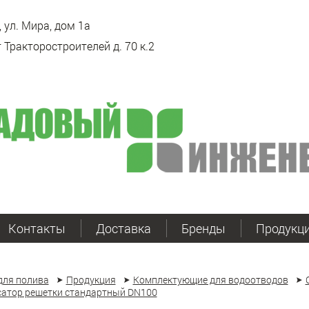
 ул. Мира, дом 1а
 Тракторостроителей д. 70 к.2
Контакты
Доставка
Бренды
Продукц
для полива
Продукция
Комплектующие для водоотводов
атор решетки стандартный DN100