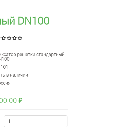
ный DN100
иксатор решетки стандартный
N100
1101
сть в наличии
оссия
00.00 ₽