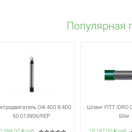
Популярная 
ктродвигатель O4I 400 B 400
Шланг FITT IDRO C
50 013906/REP
50м
0 594.00 ₽ руб.
18 197.00 ₽ руб.