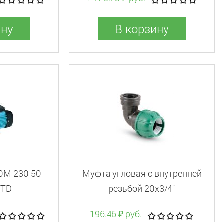
ину
В корзину
0M 230 50
Муфта угловая c внутренней
STD
резьбой 20x3/4"
196.46 ₽ руб.