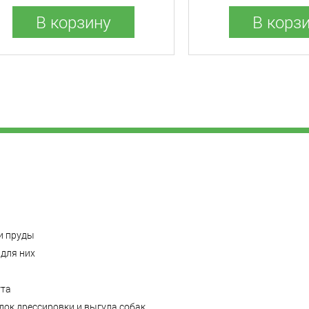
В корзину
В корз
и пруды
для них
ута
ок дрессировки и выгула собак