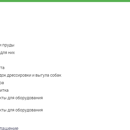
и пруды
для них
ута
ок дрессировки и выгула собак
ра
литка
кты для оборудования
кты для оборудования
глашение