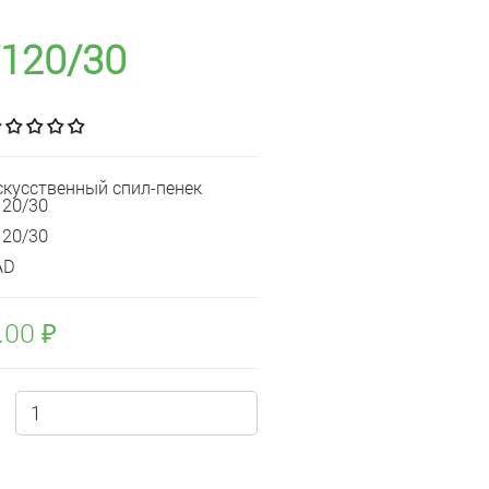
F120/30
скусственный спил-пенек
120/30
120/30
AD
.00 ₽