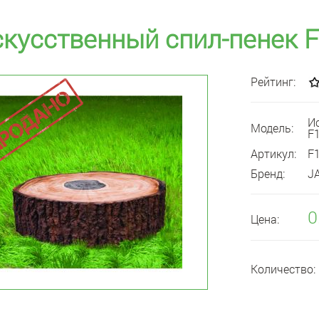
кусственный спил-пенек 
Рейтинг:
И
Модель:
F
Артикул:
F
Бренд:
J
0
Цена:
Количество: