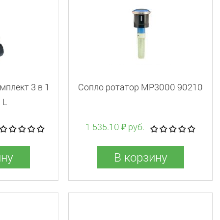
плект 3 в 1
Сопло ротатор МР3000 90210
 L
1 535.10 ₽ руб.
ину
В корзину