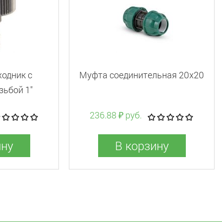
ходник с
Муфта соединительная 20x20
зьбой 1"
236.88 ₽ руб.
ину
В корзину