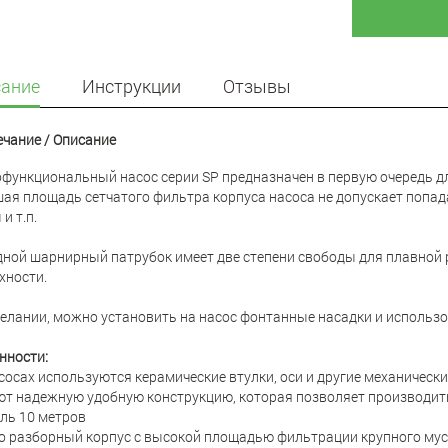
ание
Инструкции
Отзывы
чание / Описание
функциональный насос серии SP предназначен в первую очередь дл
ая площадь сетчатого фильтра корпуса насоса не допускает попадан
и т.п.
ной шарнирный патрубок имеет две степени свободы для плавной р
хности.
елании, можно установить на насос фонтанные насадки и использо
нности:
асосах используются керамические втулки, оси и другие механически
ют надежную удобную конструкцию, которая позволяет производить
ель 10 метров
ко разборный корпус с высокой площадью фильтрации крупного мус