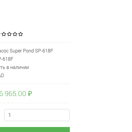
асос Super Pond SP-618F
P-618F
сть в наличии
AD
6 965.00 ₽