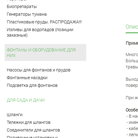
Биопрепараты
Генераторы тумана
Пластиковые пруды. РАСПРОДАЖА!!!
Опис
Изливы для водопадов (позиции
заказные)
Приме
ФОНТАНЫ И ОБОРУДОВАНИЕ ДЛЯ
Много
НИХ
Больш
травы 
Насосы для фонтанов и прудов
Фонтанные насадки
Выход
Подсветка для фонтанов
повер
При ж
ДЛЯ САДА И ДАЧИ
Особе
Шланги
- В н
Тележки для шлангов
- име
- каб
Соединители для шлангов
- лег
Поливочные установки и