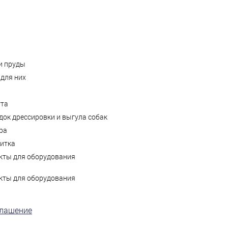
и пруды
для них
ута
ок дрессировки и выгула собак
ра
литка
кты для оборудования
кты для оборудования
глашение